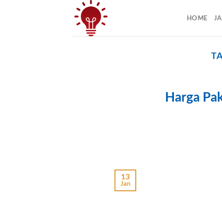
Skip
to
HOME
J
content
T
Harga Pak
13
Jan