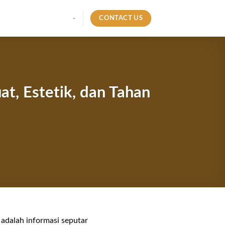
CONTACT US
-
at, Estetik, dan Tahan
i adalah informasi seputar