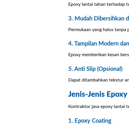
Epoxy lantai tahan terhadap t
3. Mudah Dibersihkan d
Permukaan yang halus tanpa 
4. Tampilan Modern dan
Epoxy memberikan kesan bersi
5. Anti Slip (Opsional)
Dapat ditambahkan tekstur ant
Jenis-Jenis Epoxy
Kontraktor jasa epoxy lantai 
1. Epoxy Coating