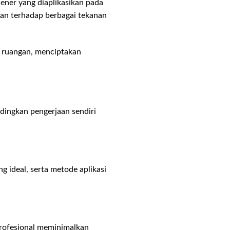
ener yang diaplikasikan pada
ahan terhadap berbagai tekanan
ka ruangan, menciptakan
ingkan pengerjaan sendiri
ideal, serta metode aplikasi
profesional meminimalkan