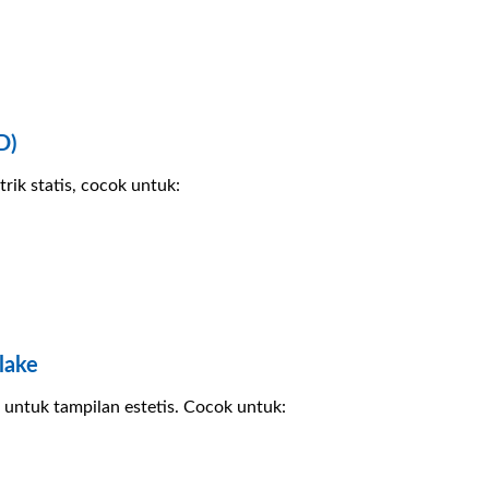
D)
rik statis, cocok untuk:
lake
ntuk tampilan estetis. Cocok untuk: