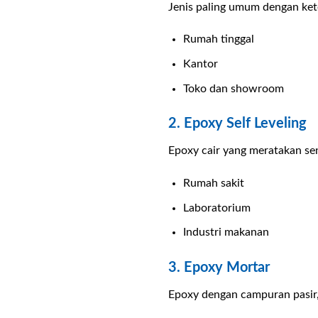
Jenis paling umum dengan ke
Rumah tinggal
Kantor
Toko dan showroom
2. Epoxy Self Leveling
Epoxy cair yang meratakan se
Rumah sakit
Laboratorium
Industri makanan
3. Epoxy Mortar
Epoxy dengan campuran pasir,