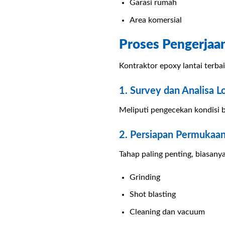
Garasi rumah
Area komersial
Proses Pengerjaan
Kontraktor epoxy lantai terbai
1. Survey dan Analisa L
Meliputi pengecekan kondisi b
2. Persiapan Permukaan 
Tahap paling penting, biasan
Grinding
Shot blasting
Cleaning dan vacuum