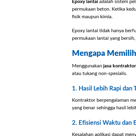
Epoxy lantai
adalah sistem pe
permukaan beton. Ketika kedua
fisik maupun kimia.
Epoxy lantai tidak hanya berf
permukaan lantai yang bersih, 
Mengapa Memilih 
Menggunakan
jasa kontraktor
atau tukang non-spesialis.
1. Hasil Lebih Rapi dan
Kontraktor berpengalaman mem
yang benar sehingga hasil lebi
2. Efisiensi Waktu dan 
Kesalahan aplikasi dapat men