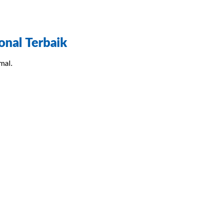
onal
Terbaik
mal.