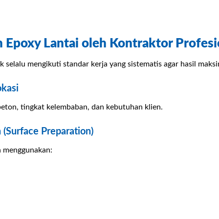
 Epoxy Lantai oleh Kontraktor Profesi
k selalu mengikuti standar kerja yang sistematis agar hasil maksi
okasi
eton, tingkat kelembaban, dan kebutuhan klien.
(Surface Preparation)
ya menggunakan: