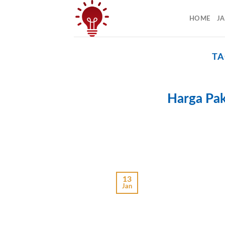
Skip
to
HOME
J
content
TA
Harga Pak
13
Jan