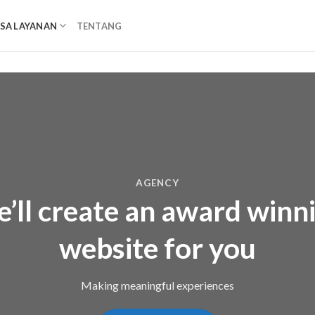
ASA LAYANAN
TENTANG
AGENCY
’ll create an award winn
website for you
Making meaningful experiences