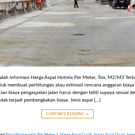
alah informasi Harga Aspal Hotmix Per Meter, Ton, M2/M3 Terb
tuk membuat perhitungan atau estimasi rencana anggaran biaya
ian biaya pengaspalan jalan harus dengan teliti supaya sesuai 
idak terjadi pembengkakan biaya. Jenis aspal […]
CONTINUE READING
→
ged
Biaya Pengaspalan Per Meter 2
,
Harga Aspal Curah
,
Harga Aspal Drum
,
Harg