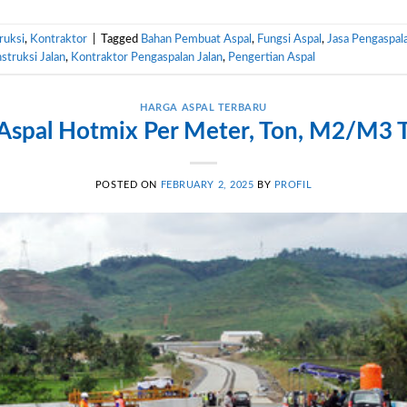
ruksi
,
Kontraktor
|
Tagged
Bahan Pembuat Aspal
,
Fungsi Aspal
,
Jasa Pengaspala
struksi Jalan
,
Kontraktor Pengaspalan Jalan
,
Pengertian Aspal
HARGA ASPAL TERBARU
Aspal Hotmix Per Meter, Ton, M2/M3 
POSTED ON
FEBRUARY 2, 2025
BY
PROFIL