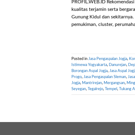
PROFIL.WEB.ID Rekomendasi K
kualitas terjamin serta bergar
Gunung Kidul dan sekitarnya. 
pemukiman, cluster, perumahan
Posted in
Jasa Pengaspalan Jogja
,
Kon
Istimewa Yogyakarta
,
Danurejan
,
Dep
Borongan Aspal Jogja
,
Jasa Aspal Jogj
Progo
,
Jasa Pengaspalan Sleman
,
Jasa
Jogja
,
Mantrirejan
,
Mergangsan
,
Ming
Seyegan
,
Tegalrejo
,
Tempel
,
Tukang A