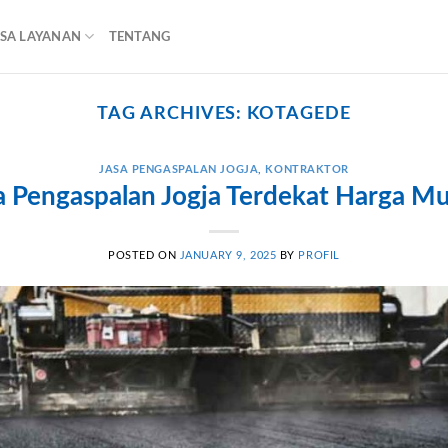
ASA LAYANAN
TENTANG
TAG ARCHIVES:
KOTAGEDE
JASA PENGASPALAN JOGJA
,
KONTRAKTOR
a Pengaspalan Jogja Terdekat Harga M
POSTED ON
JANUARY 9, 2025
BY
PROFIL