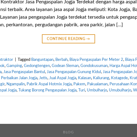
ontraktor Jasa Pengaspalan Jogja Terdekat dengan harga aspal
ansi terbaik. Area layanan jasa aspal Jogja meliputi: Kota Jogja, 
Layanan jasa pengaspalan Jogja terdekat tersedia untuk pengaspa
, perkantoran, pergudangan pabrik, area parkir, jalan […]
CONTINUE READING
→
traktor
|
Tagged
Banguntapan
,
Berbah
,
Biaya Pengaspalan Per Meter 2
,
Biaya 
ok
,
Gamping
,
Gedongtengen
,
Godean Sleman
,
Gondokusuman
,
Harga Aspal Ho
a
,
Jasa Pengaspalan Bantul
,
Jasa Pengaspalan Gunung Kidul
,
Jasa Pengaspalan Jo
 Perbaikan Jalan Jogja
,
Jetis
,
Jual Aspal Jogja
,
Kalasan
,
Kaliurang
,
Kotagede
,
Kra
gir
,
Ngampalin
,
Pabrik Aspal Hotmix Jogja
,
Pakem
,
Pakualaman
,
Perusahaan Kons
spal Jogja
,
Tukang Borong Pengaspalan Jogja
,
Turi
,
Umbulharjo
,
Umubulharjo
,
Wi
BLOG