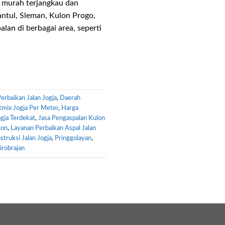
 murah terjangkau dan
Bantul, Sleman, Kulon Progo,
lan di berbagai area, seperti
Perbaikan Jalan Jogja
,
Daerah
tmix Jogja Per Meter
,
Harga
gja Terdekat
,
Jasa Pengaspalan Kulon
ton
,
Layanan Perbaikan Aspal Jalan
truksi Jalan Jogja
,
Pringgolayan
,
robrajan