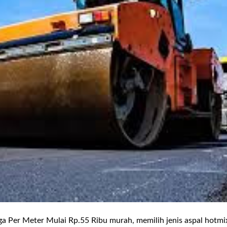
a Per Meter Mulai Rp.55 Ribu murah, memilih jenis aspal hotmix 