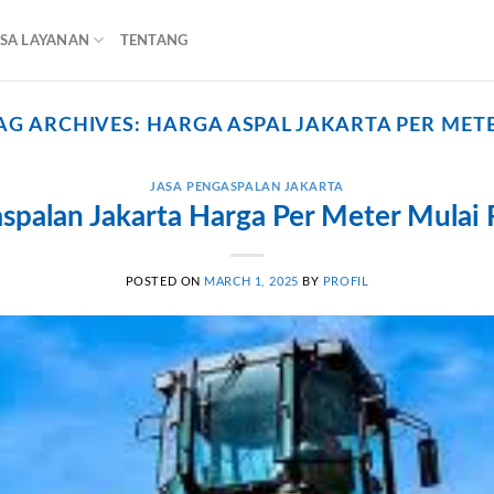
ASA LAYANAN
TENTANG
AG ARCHIVES:
HARGA ASPAL JAKARTA PER MET
JASA PENGASPALAN JAKARTA
spalan Jakarta Harga Per Meter Mulai
POSTED ON
MARCH 1, 2025
BY
PROFIL