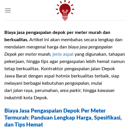
Skip
to
content
Biaya jasa pengaspalan depok per meter murah dan
berkualitas.
Artikel ini akan membahas secara lengkap dan
mendalam mengenai harga dan
biaya jasa pengaspalan
Depok per meter murah
,
jenis aspal
yang digunakan, tahapan
pekerjaan, hingga tips agar pengaspalan lebih hemat namun
tetap berkualitas. Kontraktor pengaspalan jalan Depok
Jawa Barat dengan aspal hotmix berkualitas terbaik, siap
melayani berbagai kebutuhan
pengaspalan
, mulai
dari
jalan
raya, perumahan,
area parkir
, hingga
kawasan
industri
di kota Depok.
Biaya Jasa Pengaspalan Depok Per Meter
Termurah: Panduan Lengkap Harga, Spesifikasi,
dan Tips Hemat