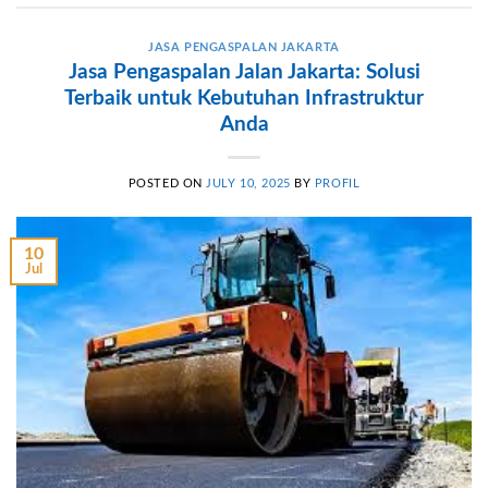
JASA PENGASPALAN JAKARTA
Jasa Pengaspalan Jalan Jakarta: Solusi
Terbaik untuk Kebutuhan Infrastruktur
Anda
POSTED ON
JULY 10, 2025
BY
PROFIL
10
Jul